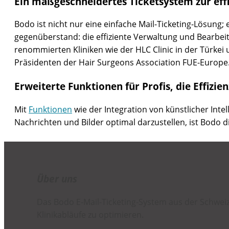
Ein maßgeschneidertes Ticketsystem zur eff
Bodo ist nicht nur eine einfache Mail-Ticketing-Lösung
gegenüberstand: die effiziente Verwaltung und Bearbei
renommierten Kliniken wie der HLC Clinic in der Türke
Präsidenten der Hair Surgeons Association FUE-Europe.
Erweiterte Funktionen für Profis, die Effizie
Mit
Funktionen
wie der Integration von künstlicher Intel
Nachrichten und Bilder optimal darzustellen, ist Bodo d
Über uns
Das Bodo E-Mail-Ticketing-System aus der Schwe
Klinikabläufe zu optimieren.