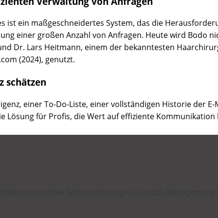
izienten Verwaltung von Anfragen
; es ist ein maßgeschneidertes System, das die Herausforder
tung einer großen Anzahl von Anfragen. Heute wird Bodo ni
i und Dr. Lars Heitmann, einem der bekanntesten Haarchir
com (2024), genutzt.
nz schätzen
ligenz, einer To-Do-Liste, einer vollständigen Historie der 
ie Lösung für Profis, die Wert auf effiziente Kommunikation 
iz bietet innovative Softwarelösungen, um das Managemen