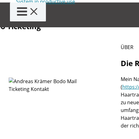
Zum
r Andreas Krämer und
Inhalt
springen
o Ticketing
ÜBER
Die 
Mein Na
(
https:
Haartra
zu neue
umfangr
Haartra
der ric